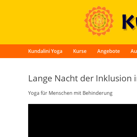
Skip
to
content
Kundalini Yoga
Kurse
Angebote
Au
Lange Nacht der Inklusion 
Yoga für Menschen mit Behinderung
Video-
Player